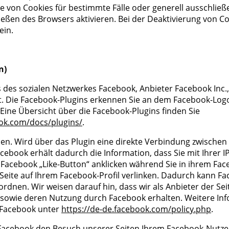
me von Cookies für bestimmte Fälle oder generell ausschlie
eßen des Browsers aktivieren. Bei der Deaktivierung von Co
ein.
n)
s des sozialen Netzwerkes Facebook, Anbieter Facebook Inc.
ert. Die Facebook-Plugins erkennen Sie an dem Facebook-Log
e. Eine Übersicht über die Facebook-Plugins finden Sie
ook.com/docs/plugins/
.
en. Wird über das Plugin eine direkte Verbindung zwische
cebook erhält dadurch die Information, dass Sie mit Ihrer I
Facebook „Like-Button“ anklicken während Sie in ihrem Fac
 Seite auf Ihrem Facebook-Profil verlinken. Dadurch kann 
rdnen. Wir weisen darauf hin, dass wir als Anbieter der Se
 sowie deren Nutzung durch Facebook erhalten. Weitere Info
 Facebook unter
https://de-de.facebook.com/policy.php
.
Facebook den Besuch unserer Seiten Ihrem Facebook-Nutze